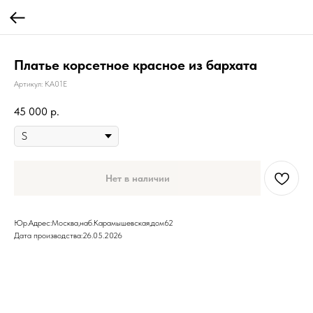
Платье корсетное красное из бархата
Артикул:
KA01E
45 000
р.
Нет в наличии
Юр.Адрес:Москва,наб.Карамышевская,дом62
Дата производства:26.05.2026