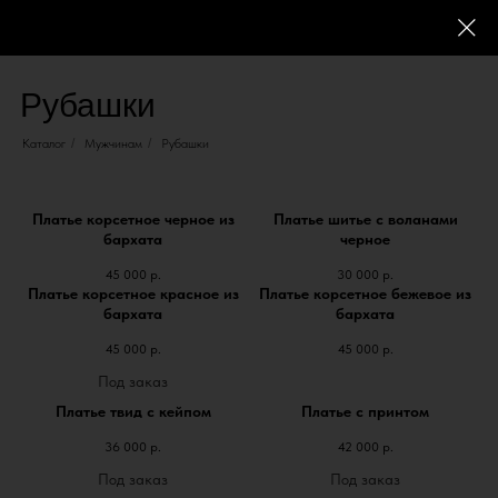
Рубашки
Каталог
/
Мужчинам
/
Рубашки
Платье корсетное черное из
Платье шитье с воланами
бархата
черное
45 000
р.
30 000
р.
Платье корсетное красное из
Платье корсетное бежевое из
бархата
бархата
45 000
р.
45 000
р.
Платье твид с кейпом
Платье с принтом
36 000
р.
42 000
р.