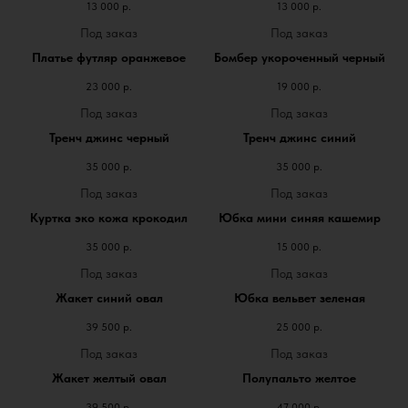
13 000
р.
13 000
р.
Платье футляр оранжевое
Бомбер укороченный черный
23 000
р.
19 000
р.
Тренч джинс черный
Тренч джинс синий
35 000
р.
35 000
р.
Куртка эко кожа крокодил
Юбка мини синяя кашемир
35 000
р.
15 000
р.
Жакет синий овал
Юбка вельвет зеленая
39 500
р.
25 000
р.
Жакет желтый овал
Полупальто желтое
39 500
р.
47 000
р.