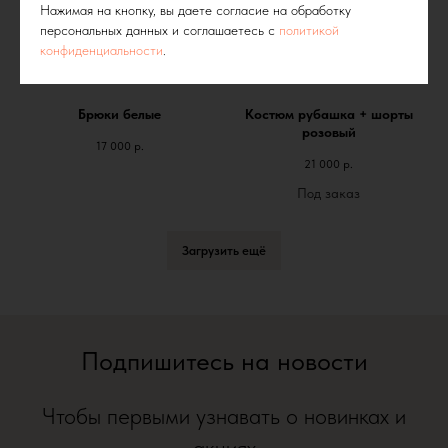
Нажимая на кнопку, вы даете согласие на обработку
персональных данных и соглашаетесь c
политикой
конфиденциальности
.
Брюки белые
Костюм рубашка + шорты
розовый
17 000
р.
21 000
р.
Загрузить ещё
Подпишитесь на новости
Чтобы первыми узнавать о новинках и