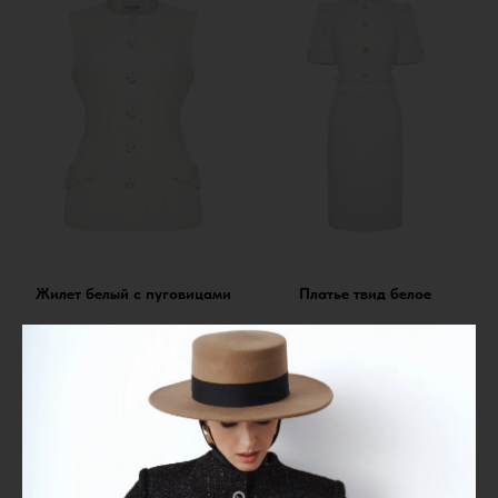
Жилет белый с пуговицами
Платье твид белое
17 000
р.
32 000
р.