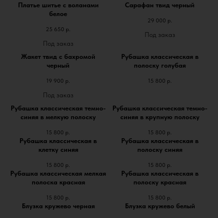
Платье шитье с воланами
Сарафан твид черный
белое
29 000
р.
25 650
р.
Жакет твид с бахромой
Рубашка классическая в
черный
полоску голубая
19 900
р.
15 800
р.
Рубашка классическая темно-
Рубашка классическая темно-
синяя в мелкую полоску
синяя в крупную полоску
15 800
р.
15 800
р.
Рубашка классическая в
Рубашка классическая в
клетку синяя
полоску синяя
15 800
р.
15 800
р.
Рубашка классическая мелкая
Рубашка классическая в
полоска красная
полоску красная
15 800
р.
15 800
р.
Блузка кружево черная
Блузка кружево белый